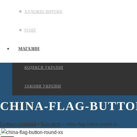
ХУДОЖНІ ВИРОБИ
РІЗНЕ
МАГАЗИН
КОДЕКСИ УКРАЇНИ
ЗАКОНИ УКРАЇНИ
CHINA-FLAG-BUTTO
БЛОГ
КОНТАКТИ
Головна сторінка
»
Контакти
»
china-flag-button-round-xs