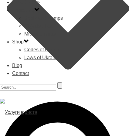
ILA «RADA»
Engraving
Seals and stamps
Objects of art
Miscellaneous
Shop
Codes of Ukraine
Laws of Ukraine
Blog
Contact