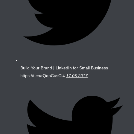
Build Your Brand | LinkedIn for Small Business
https://t.co/rQapCusCI4
17.05.2017