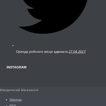
Оренда робочого місця адвоката
27.04.2017
INSTAGRAM
Юридическій Магазинъ®
Sitemap
RSS