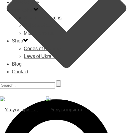
ILA «RADA»
Engraving
Seals and stamps
Objects of art
Miscellaneous
Shop
Codes of Ukraine
Laws of Ukraine
Blog
Contact