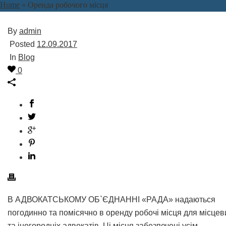
Home
»
Оренда робочого місця
By
admin
Posted
12.09.2017
In
Blog
0
В АДВОКАТСЬКОМУ ОБ`ЄДНАННІ «РАДА» надаються
погодинно та помісячно в оренду робочі місця для місцев
та іногородніх адвокатів. Ці місця забезпечені усім