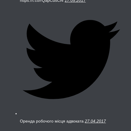
https://t.co/rQapCusCI4
17.05.2017
Оренда робочого місця адвоката
27.04.2017