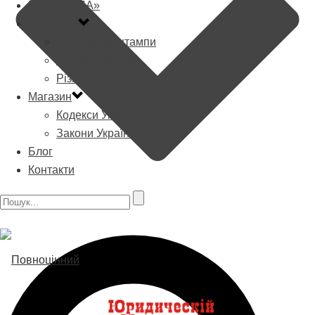
МАО «РАДА»
Граверня
Печатки та штампи
Художні вироби
Різне
Магазин
Кодекси України
Закони України
Блог
Контакти