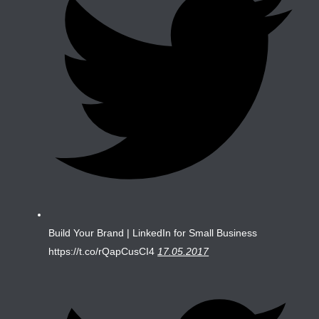
Build Your Brand | LinkedIn for Small Business
https://t.co/rQapCusCI4
17.05.2017