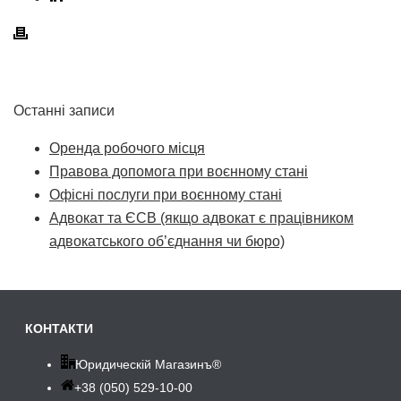
Останні записи
Оренда робочого місця
Правова допомога при воєнному стані
Офісні послуги при воєнному стані
Адвокат та ЄСВ (якщо адвокат є працівником
адвокатського об’єднання чи бюро)
КОНТАКТИ
Юридическій Магазинъ®
+38 (050) 529-10-00