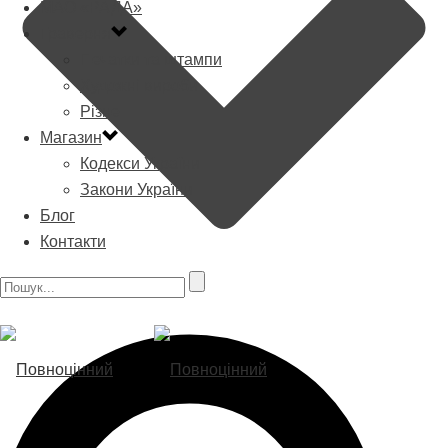
МАО «РАДА»
Граверня
Печатки та штампи
Художні вироби
Різне
Магазин
Кодекси України
Закони України
Блог
Контакти