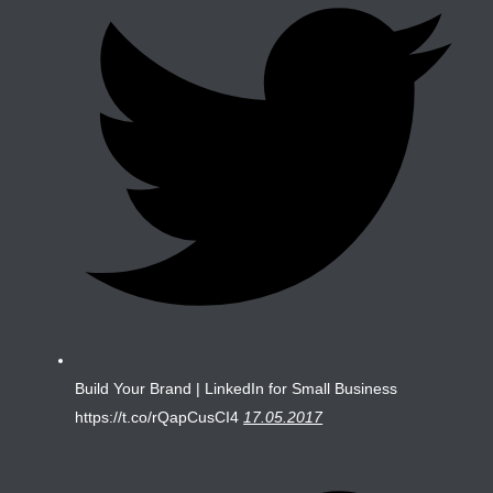
Build Your Brand | LinkedIn for Small Business
https://t.co/rQapCusCI4
17.05.2017