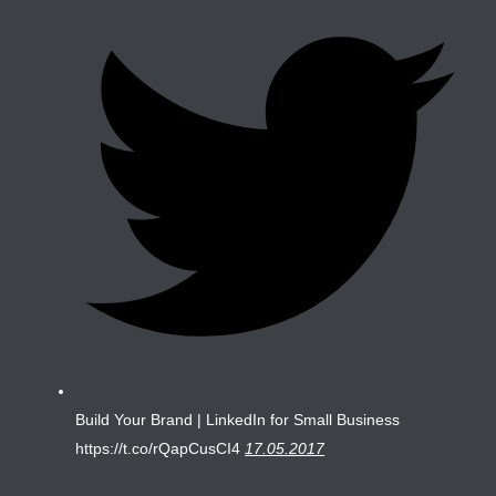
Build Your Brand | LinkedIn for Small Business
https://t.co/rQapCusCI4
17.05.2017