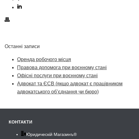
Останні записи
Оренда робочого місця
Правова допомога при воєнному стані
Офісні послуги при воєнному стані
Адвокат та ЄСВ (якщо адвокат є працівником
адвокатського об’єднання чи бюро)
КОНТАКТИ
Юридическій Магазинъ®