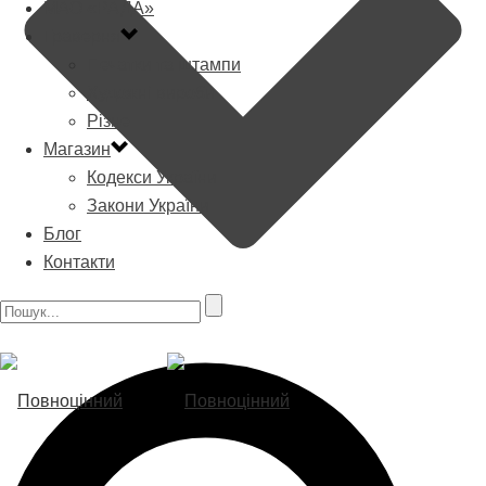
МАО «РАДА»
Граверня
Печатки та штампи
Художні вироби
Різне
Магазин
Кодекси України
Закони України
Блог
Контакти