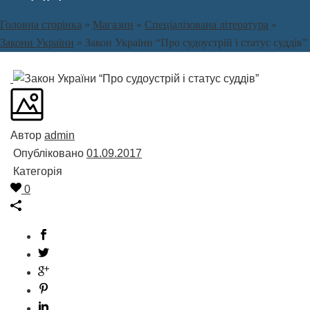
Головна сторінка
»
Магазин
»
Спеціалізована література
»
Закони України
»
Закон України “Про судоустрій і статус суддів”
Автор
admin
Опубліковано
01.09.2017
Категорія
0