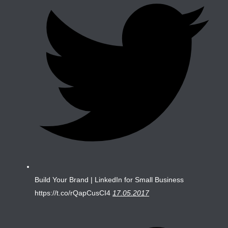
Build Your Brand | LinkedIn for Small Business
https://t.co/rQapCusCI4
17.05.2017