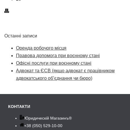
Останні записи
Оренда робочого місця
Правова допомога при воєнному стані
Офісні послуги при воєнному стані
Адвокат та ЄСВ (якщо адвокат є працівником
адвокатського об’єднання чи бюро)
КОНТАКТИ
Юридическій Магазинъ®
+38 (050) 529-10-00