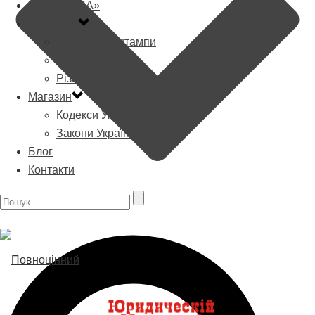
МАО «РАДА»
Граверня
Печатки та штампи
Художні вироби
Різне
Магазин
Кодекси України
Закони України
Блог
Контакти