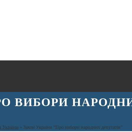
ПРО ВИБОРИ НАРОДН
и України
»
Закон України “Про вибори народних депутатів”