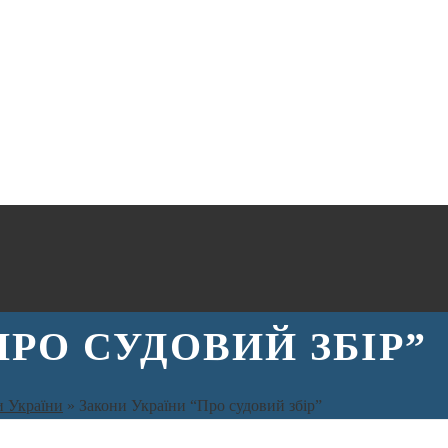
ПРО СУДОВИЙ ЗБІР”
и України
»
Закони України “Про судовий збір”