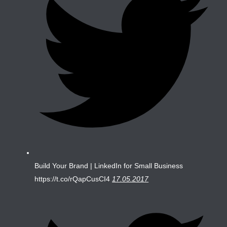
Build Your Brand | LinkedIn for Small Business
https://t.co/rQapCusCI4
17.05.2017