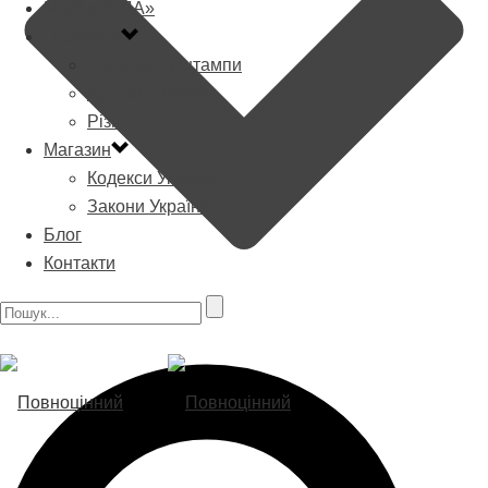
МАО «РАДА»
Граверня
Печатки та штампи
Художні вироби
Різне
Магазин
Кодекси України
Закони України
Блог
Контакти